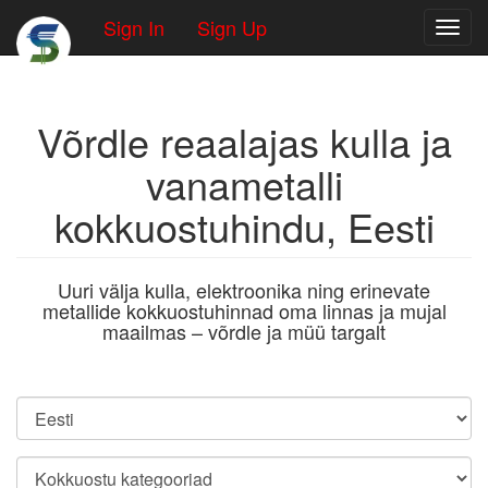
Sign In
Sign Up
Toggl
Võrdle reaalajas kulla ja
vanametalli
kokkuostuhindu, Eesti
Uuri välja kulla, elektroonika ning erinevate
metallide kokkuostuhinnad oma linnas ja mujal
maailmas – võrdle ja müü targalt